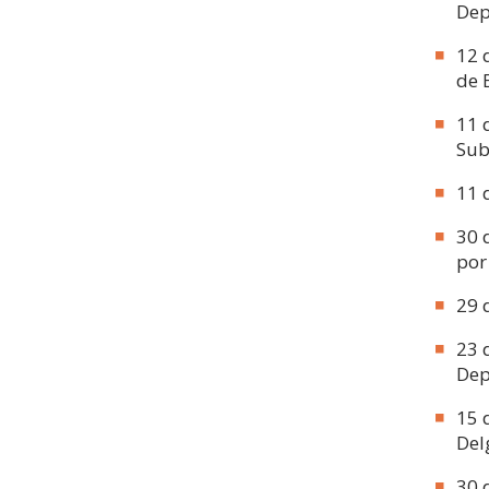
Dep
12 
de 
11 
Sub
11 
30 
por
29 
23 
Dep
15 
Del
30 