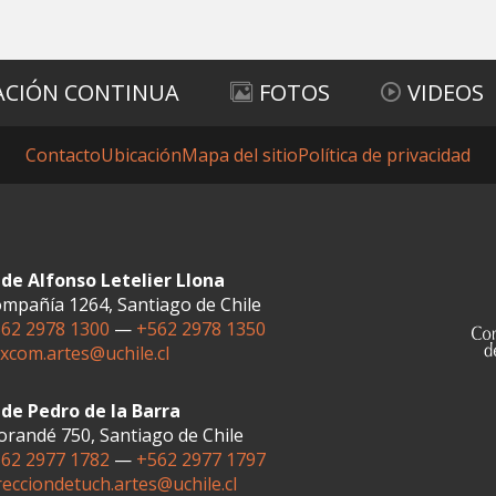
ACIÓN CONTINUA
FOTOS
VIDEOS
Contacto
Ubicación
Mapa del sitio
Política de privacidad
de Alfonso Letelier Llona
mpañía 1264, Santiago de Chile
62 2978 1300
—
+562 2978 1350
xcom.artes@uchile.cl
de Pedro de la Barra
randé 750, Santiago de Chile
62 2977 1782
—
+562 2977 1797
recciondetuch.artes@uchile.cl