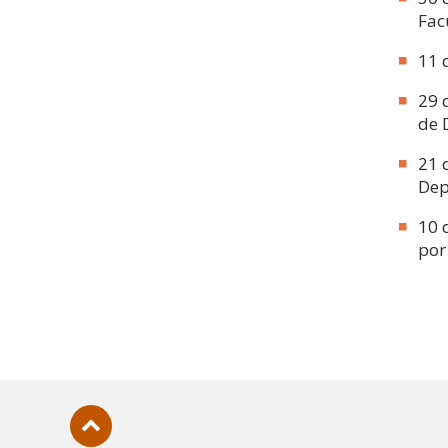
Fac
11 
29 
de 
21 
Dep
10 
por