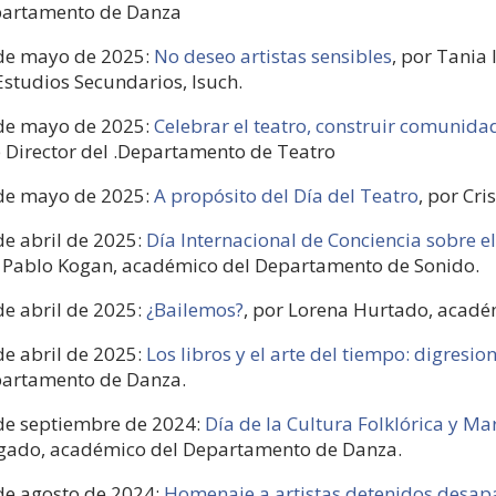
artamento de Danza
de mayo de 2025:
No deseo artistas sensibles
, por Tania 
Estudios Secundarios, Isuch.
de mayo de 2025:
Celebrar el teatro, construir comunida
 Director del .Departamento de Teatro
de mayo de 2025:
A propósito del Día del Teatro
, por Cri
de abril de 2025:
Día Internacional de Conciencia sobre el 
 Pablo Kogan, académico del Departamento de Sonido.
de abril de 2025:
¿Bailemos?
, por Lorena Hurtado, acad
de abril de 2025:
Los libros y el arte del tiempo: digresio
artamento de Danza.
de septiembre de 2024:
Día de la Cultura Folklórica y Ma
gado, académico del Departamento de Danza.
de agosto de 2024:
Homenaje a artistas detenidos desap