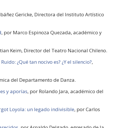
Ibáñez Gericke, Directora del Instituto Artístico
d
, por Marco Espinoza Quezada, académico y
stian Keim, Director del Teatro Nacional Chileno.
Ruido: ¿Qué tan nocivo es? ¿Y el silencio?
,
émica del Departamento de Danza.
nes y aporías
, por Rolando Jara, académico del
rgot Loyola: un legado indivisible
, por Carlos
arecidos
, por Arnaldo Delgado, egresado de la