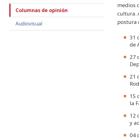
medios d
Columnas de opinión
cultura.
postura 
Audiovisual
31 
de 
27 
Dep
21 
Rod
15 
la 
12 
y a
04 