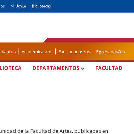
sos
Mi Uchile
Bibliotecas
udiantes
Académicas/os
Funcionarias/os
Egresadas/os
LIOTECA
DEPARTAMENTOS
FACULTAD
unidad de la Facultad de Artes, publicadas en