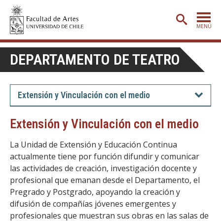
MENÚ
PORTADA
DEPARTAMENTO DE TEATRO
ADMISIÓN
ETAPA BÁSICA
Extensión y Vinculación con el medio
CARRERAS
Extensión y Vinculación con el medio
POSTGRADO
La Unidad de Extensión y Educación Continua
EXTENSIÓN
actualmente tiene por función difundir y comunicar
las actividades de creación, investigación docente y
CREACIÓN
E INVESTIGACIÓN
profesional que emanan desde el Departamento, el
BIBLIOTECA
Pregrado y Postgrado, apoyando la creación y
difusión de compañías jóvenes emergentes y
DEPARTAMENTOS
profesionales que muestran sus obras en las salas de