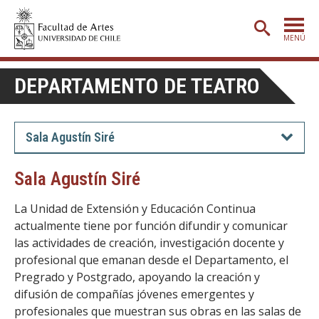
MENÚ
PORTADA
DEPARTAMENTO DE TEATRO
ADMISIÓN
ETAPA BÁSICA
Sala Agustín Siré
CARRERAS
Sala Agustín Siré
POSTGRADO
La Unidad de Extensión y Educación Continua
EXTENSIÓN
actualmente tiene por función difundir y comunicar
las actividades de creación, investigación docente y
CREACIÓN
E INVESTIGACIÓN
profesional que emanan desde el Departamento, el
BIBLIOTECA
Pregrado y Postgrado, apoyando la creación y
difusión de compañías jóvenes emergentes y
DEPARTAMENTOS
profesionales que muestran sus obras en las salas de