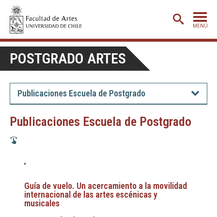
MENÚ
PORTADA
POSTGRADO ARTES
ADMISIÓN
ETAPA BÁSICA
Publicaciones Escuela de Postgrado
CARRERAS
Publicaciones Escuela de Postgrado
POSTGRADO
EXTENSIÓN
CREACIÓN
E INVESTIGACIÓN
BIBLIOTECA
Guía de vuelo. Un acercamiento a la movilidad
internacional de las artes escénicas y
DEPARTAMENTOS
musicales