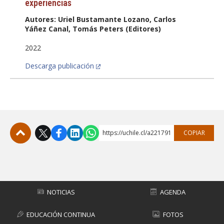
experiencias
Autores: Uriel Bustamante Lozano, Carlos
Yáñez Canal, Tomás Peters (Editores)
2022
Descarga publicación
https://uchile.cl/a221791
COPIAR
Subir
NOTICIAS
AGENDA
EDUCACIÓN CONTINUA
FOTOS