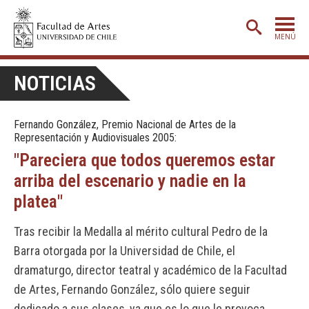
MENÚ
PORTADA
NOTICIAS
ADMISIÓN
Fernando González, Premio Nacional de Artes de la
ETAPA BÁSICA
Representación y Audiovisuales 2005:
CARRERAS
"Pareciera que todos queremos estar
arriba del escenario y nadie en la
POSTGRADO
platea"
EXTENSIÓN
Tras recibir la Medalla al mérito cultural Pedro de la
CREACIÓN
E INVESTIGACIÓN
Barra otorgada por la Universidad de Chile, el
BIBLIOTECA
dramaturgo, director teatral y académico de la Facultad
DEPARTAMENTOS
de Artes, Fernando González, sólo quiere seguir
dedicado a sus clases, ya que es lo que le provoca