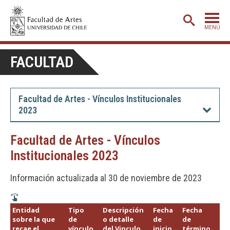
MENÚ
PORTADA
FACULTAD
ADMISIÓN
ETAPA BÁSICA
Facultad de Artes - Vínculos Institucionales
2023
CARRERAS
POSTGRADO
Facultad de Artes - Vínculos
Institucionales 2023
EXTENSIÓN
CREACIÓN
E INVESTIGACIÓN
Información actualizada al 30 de noviembre de 2023
BIBLIOTECA
Entidad
Tipo
Descripción
Fecha
Fecha
Fu
DEPARTAMENTOS
sobre la que
de
o detalle
de
de
leg
recae el
vínculo
del Vinculo
inicio
término
de