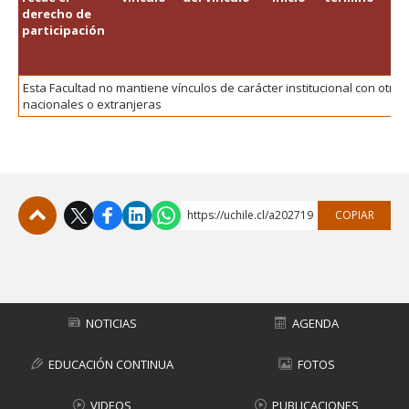
FACULTAD
derecho de
Vi
participación
Estudiantes
Funcionarias/os
Académicas/os
Egresadas/os
Esta Facultad no mantiene vínculos de carácter institucional con otras
nacionales o extranjeras
https://uchile.cl/a202719
COPIAR
Subir
NOTICIAS
AGENDA
EDUCACIÓN CONTINUA
FOTOS
VIDEOS
PUBLICACIONES