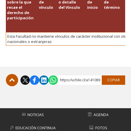
sobre la que
de
o detalle
de
de
leg
FACULTAD
recae el
vínculo
del Vinculo
inicio
término
de
derecho de
Vi
Estudiantes
Funcionarias/os
participación
Académicas/os
Egresadas/os
Esta Facultad no mantiene vínculos de carácter institucional con otras
nacionales o extranjeras
https://uchile.cl/a141089
COPIAR
Subir
NOTICIAS
AGENDA
EDUCACIÓN CONTINUA
FOTOS