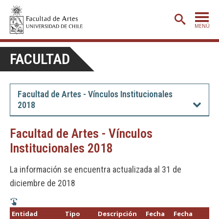
MENÚ
PORTADA
FACULTAD
ADMISIÓN
ETAPA BÁSICA
Facultad de Artes - Vínculos Institucionales
2018
CARRERAS
POSTGRADO
Facultad de Artes - Vínculos
Institucionales 2018
EXTENSIÓN
CREACIÓN
E INVESTIGACIÓN
La información se encuentra actualizada al 31 de
diciembre de 2018
BIBLIOTECA
DEPARTAMENTOS
Entidad
Tipo
Descripción
Fecha
Fecha
Fu