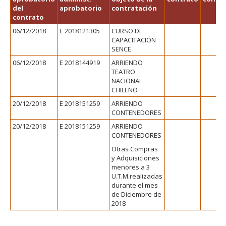
FACULTAD
del
aprobatorio
contratación
contrato
Estudiantes
Funcionarias/os
06/12/2018
E 2018121305
CURSO DE
CAPACITACIÓN
Académicas/os
Egresadas/os
SENCE
06/12/2018
E 2018144919
ARRIENDO
TEATRO
NACIONAL
CHILENO
20/12/2018
E 2018151259
ARRIENDO
CONTENEDORES
20/12/2018
E 2018151259
ARRIENDO
CONTENEDORES
Otras Compras
y Adquisiciones
menores a 3
U.T.M.realizadas
durante el mes
de Diciembre de
2018