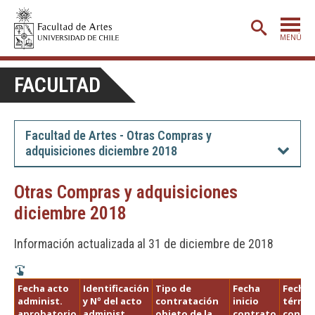
MENÚ
PORTADA
FACULTAD
ADMISIÓN
ETAPA BÁSICA
Facultad de Artes - Otras Compras y
adquisiciones diciembre 2018
CARRERAS
POSTGRADO
Otras Compras y adquisiciones
diciembre 2018
EXTENSIÓN
CREACIÓN
E INVESTIGACIÓN
Información actualizada al 31 de diciembre de 2018
BIBLIOTECA
Fecha acto
Identificación
Tipo de
Fecha
Fecha
DEPARTAMENTOS
administ.
y Nº del acto
contratación
inicio
térmi
aprobatorio
administ.
objeto de la
contrato
contr