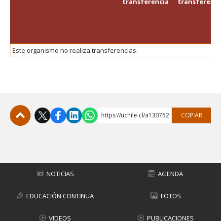
transferencia
transferenci
FACULTAD
Estudiantes
Funcionarias/os
Académicas/os
Egresadas/os
Este organismo no realiza transferencias.
https://uchile.cl/a130752
COPIAR
Subir
NOTICIAS
AGENDA
EDUCACIÓN CONTINUA
FOTOS
VIDEOS
PUBLICACIONES