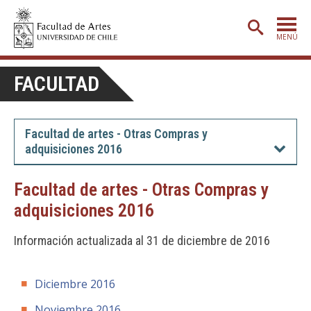
MENÚ
PORTADA
FACULTAD
ADMISIÓN
ETAPA BÁSICA
Facultad de artes - Otras Compras y
adquisiciones 2016
CARRERAS
POSTGRADO
Facultad de artes - Otras Compras y
adquisiciones 2016
EXTENSIÓN
CREACIÓN
E INVESTIGACIÓN
Información actualizada al 31 de diciembre de 2016
BIBLIOTECA
Diciembre 2016
DEPARTAMENTOS
Noviembre 2016