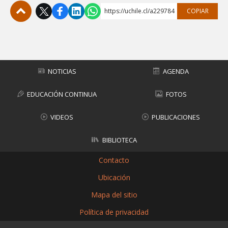
FACULTAD
https://uchile.cl/a229784
COPIAR
Estudiantes
Funcionarias/os
Subir
Académicas/os
Egresadas/os
NOTICIAS
AGENDA
EDUCACIÓN CONTINUA
FOTOS
VIDEOS
PUBLICACIONES
BIBLIOTECA
Contacto
Ubicación
Mapa del sitio
Política de privacidad