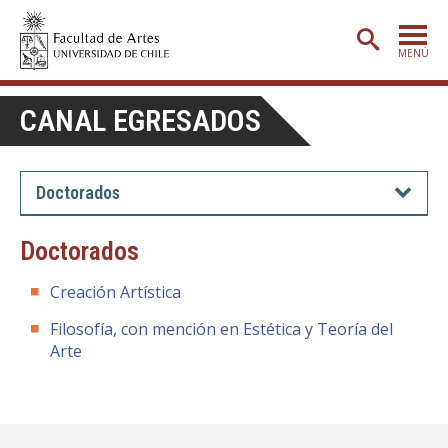
MENÚ
PORTADA
CANAL EGRESADOS
ADMISIÓN
ETAPA BÁSICA
Doctorados
CARRERAS
Doctorados
POSTGRADO
Creación Artística
EXTENSIÓN
Filosofía, con mención en Estética y Teoría del
CREACIÓN
E INVESTIGACIÓN
Arte
BIBLIOTECA
DEPARTAMENTOS