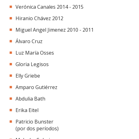
FACULTAD
Verónica Canales 2014 - 2015
Estudiantes
Funcionarias/os
Hiranio Chávez 2012
Miguel Angel Jimenez 2010 - 2011
Académicas/os
Egresadas/os
Álvaro Cruz
Luz María Osses
Gloria Legisos
Elly Griebe
Amparo Gutiérrez
Abdulia Bath
Erika Eitel
Patricio Bunster
(por dos períodos)