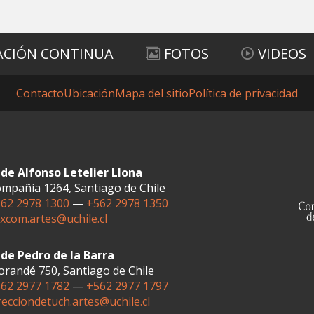
ACIÓN CONTINUA
FOTOS
VIDEOS
Contacto
Ubicación
Mapa del sitio
Política de privacidad
de Alfonso Letelier Llona
mpañía 1264, Santiago de Chile
62 2978 1300
—
+562 2978 1350
xcom.artes@uchile.cl
de Pedro de la Barra
randé 750, Santiago de Chile
62 2977 1782
—
+562 2977 1797
recciondetuch.artes@uchile.cl