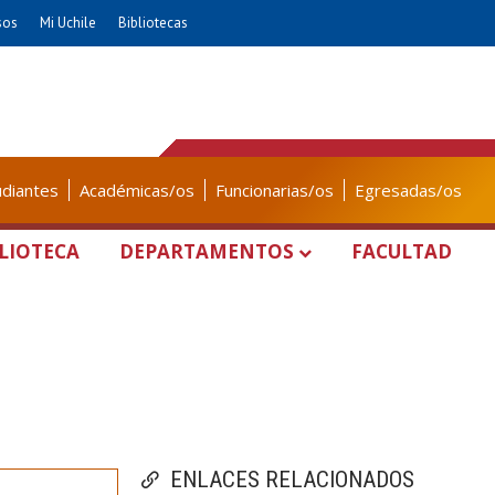
sos
Mi Uchile
Bibliotecas
udiantes
Académicas/os
Funcionarias/os
Egresadas/os
LIOTECA
DEPARTAMENTOS
FACULTAD
ENLACES RELACIONADOS