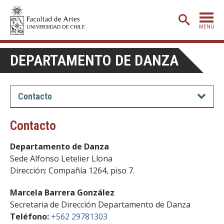
MENÚ
PORTADA
DEPARTAMENTO DE DANZA
ADMISIÓN
ETAPA BÁSICA
Contacto
CARRERAS
Contacto
POSTGRADO
Departamento de Danza
EXTENSIÓN
Sede Alfonso Letelier Llona
Dirección: Compañía 1264, piso 7.
CREACIÓN
E INVESTIGACIÓN
BIBLIOTECA
Marcela Barrera González
Secretaria de Dirección Departamento de Danza
DEPARTAMENTOS
Teléfono:
+562 29781303