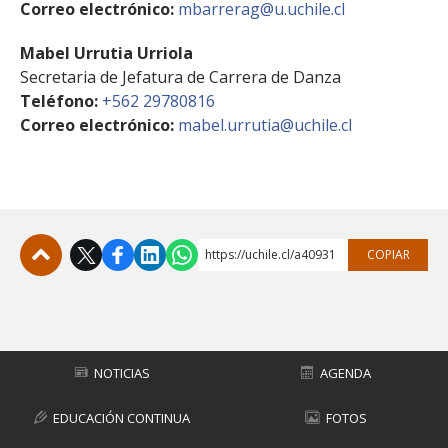
Correo electrónico:
mbarrerag@u.uchile.cl
FACULTAD
Mabel Urrutia Urriola
Estudiantes
Funcionarias/os
Secretaria de Jefatura de Carrera de Danza
Académicas/os
Egresadas/os
Teléfono:
+562 29780816
Correo electrónico:
mabel.urrutia@uchile.cl
https://uchile.cl/a40931
COPIAR
Subir
NOTICIAS
AGENDA
EDUCACIÓN CONTINUA
FOTOS