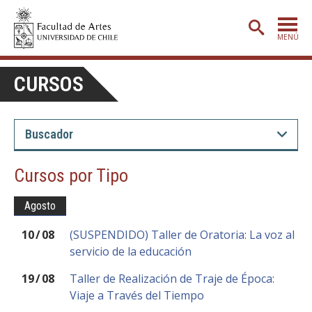
MENÚ
PORTADA
CURSOS
ADMISIÓN
ETAPA BÁSICA
CARRERAS
Cursos por Tipo
POSTGRADO
Agosto
EXTENSIÓN
10
/
08
(SUSPENDIDO) Taller de Oratoria: La voz al
CREACIÓN
E INVESTIGACIÓN
servicio de la educación
BIBLIOTECA
19
/
08
Taller de Realización de Traje de Época:
DEPARTAMENTOS
Viaje a Través del Tiempo