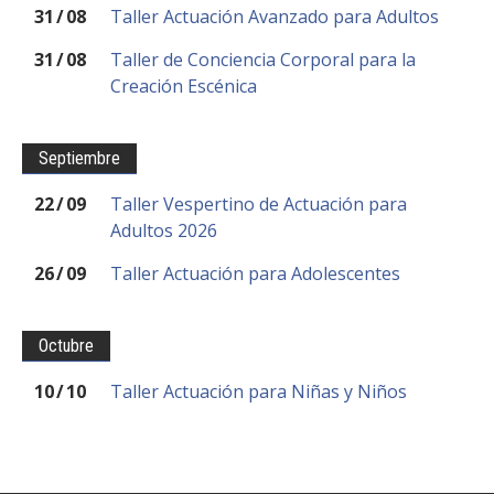
FACULTAD
31
/
08
Taller Actuación Avanzado para Adultos
31
/
08
Taller de Conciencia Corporal para la
Estudiantes
Funcionarias/os
Creación Escénica
Académicas/os
Egresadas/os
Septiembre
22
/
09
Taller Vespertino de Actuación para
Adultos 2026
26
/
09
Taller Actuación para Adolescentes
Octubre
10
/
10
Taller Actuación para Niñas y Niños