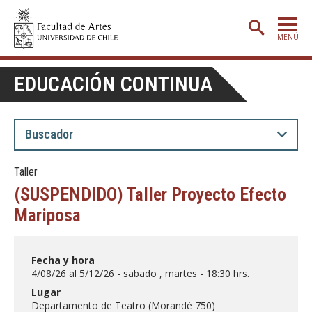
MENÚ
PORTADA
EDUCACIÓN CONTINUA
ADMISIÓN
ETAPA BÁSICA
CARRERAS
Taller
POSTGRADO
(SUSPENDIDO) Taller Proyecto Efecto
EXTENSIÓN
Mariposa
CREACIÓN
E INVESTIGACIÓN
Fecha y hora
BIBLIOTECA
4/08/26 al 5/12/26 - sabado , martes - 18:30 hrs.
DEPARTAMENTOS
Lugar
Departamento de Teatro (Morandé 750)