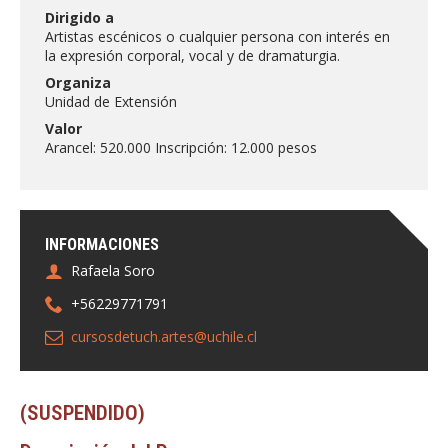
FACULTAD
Dirigido a
Artistas escénicos o cualquier persona con interés en
la expresión corporal, vocal y de dramaturgia.
Estudiantes
Funcionarias/os
Organiza
Académicas/os
Egresadas/os
Unidad de Extensión
Valor
Arancel: 520.000 Inscripción: 12.000 pesos
INFORMACIONES
Rafaela Soro
+56229771791
cursosdetuch.artes@uchile.cl
(SUSPENDIDO)