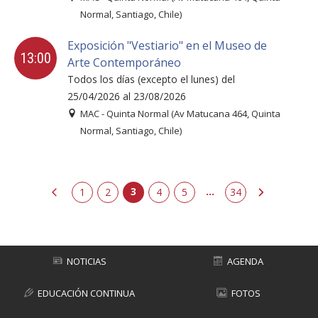
Normal, Santiago, Chile)
Exposición "Vestiario" en el Museo de
13:00
Arte Contemporáneo
Todos los días (excepto el lunes) del
25/04/2026 al 23/08/2026
MAC - Quinta Normal (Av Matucana 464, Quinta
Normal, Santiago, Chile)
3
...
erior
1
2
4
5
siguiente
34
NOTICIAS
AGENDA
EDUCACIÓN CONTINUA
FOTOS