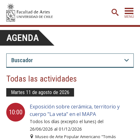
MENÚ
PORTADA
AGENDA
ADMISIÓN
ETAPA BÁSICA
CARRERAS
Todas las actividades
POSTGRADO
Martes 11 de agosto de 2026
EXTENSIÓN
Exposición sobre cerámica, territorio y
CREACIÓN
E INVESTIGACIÓN
10:00
cuerpo "La veta" en el MAPA
BIBLIOTECA
Todos los días (excepto el lunes) del
26/06/2026 al 01/12/2026
DEPARTAMENTOS
Museo de Arte Popular Americano "Tomás