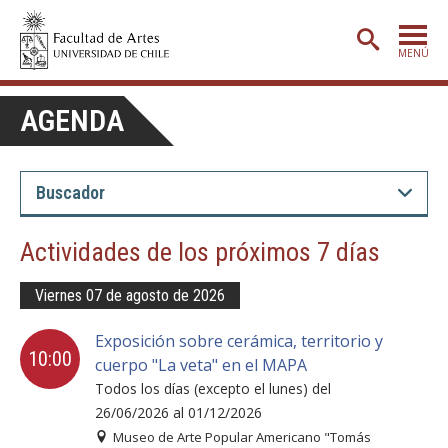
MENÚ
PORTADA
AGENDA
ADMISIÓN
ETAPA BÁSICA
CARRERAS
Actividades de los próximos 7 días
POSTGRADO
Viernes 07 de agosto de 2026
EXTENSIÓN
Exposición sobre cerámica, territorio y
CREACIÓN
E INVESTIGACIÓN
10:00
cuerpo "La veta" en el MAPA
BIBLIOTECA
Todos los días (excepto el lunes) del
26/06/2026 al 01/12/2026
DEPARTAMENTOS
Museo de Arte Popular Americano "Tomás