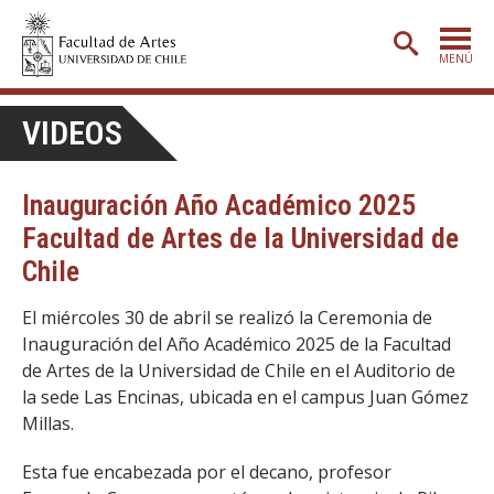
MENÚ
PORTADA
VIDEOS
ADMISIÓN
Inauguración Año Académico 2025
ETAPA BÁSICA
Facultad de Artes de la Universidad de
CARRERAS
Chile
POSTGRADO
El miércoles 30 de abril se realizó la Ceremonia de
EXTENSIÓN
Inauguración del Año Académico 2025 de la Facultad
de Artes de la Universidad de Chile en el Auditorio de
CREACIÓN
E INVESTIGACIÓN
la sede Las Encinas, ubicada en el campus Juan Gómez
BIBLIOTECA
Millas.
DEPARTAMENTOS
Esta fue encabezada por el decano, profesor