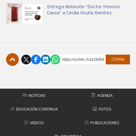
Entrega distinción "Doctor Honoris
Causa" a Cecilia Vicuña Ramírez
https://uchile.cl/a228458
COPIAR
Subir
NOTICIAS
AGENDA
EDUCACIÓN CONTINUA
FOTOS
VIDEOS
PUBLICACIONES