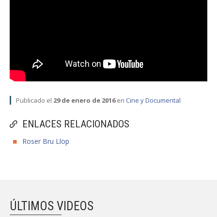
FACULTAD
Estudiantes
Funcionarias/os
Académicas/os
Egresadas/os
Publicado el
29 de enero de 2016
en
Cine y Documental
ENLACES RELACIONADOS
Roser Bru Llop
ÚLTIMOS VIDEOS