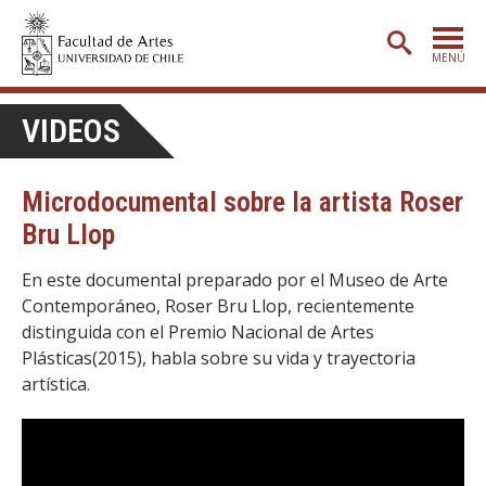
MENÚ
PORTADA
VIDEOS
ADMISIÓN
Microdocumental sobre la artista Roser
ETAPA BÁSICA
Bru Llop
CARRERAS
En este documental preparado por el Museo de Arte
POSTGRADO
Contemporáneo, Roser Bru Llop, recientemente
EXTENSIÓN
distinguida con el Premio Nacional de Artes
Plásticas(2015), habla sobre su vida y trayectoria
CREACIÓN
E INVESTIGACIÓN
artística.
BIBLIOTECA
DEPARTAMENTOS