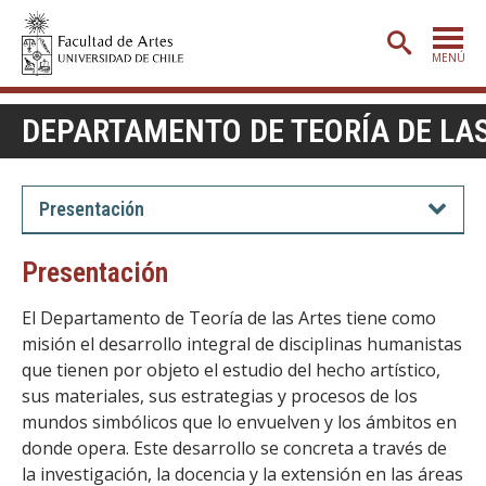
MENÚ
PORTADA
DEPARTAMENTO DE TEORÍA DE LA
ADMISIÓN
ETAPA BÁSICA
Presentación
CARRERAS
Presentación
POSTGRADO
El Departamento de Teoría de las Artes tiene como
EXTENSIÓN
misión el desarrollo integral de disciplinas humanistas
que tienen por objeto el estudio del hecho artístico,
CREACIÓN
E INVESTIGACIÓN
sus materiales, sus estrategias y procesos de los
BIBLIOTECA
mundos simbólicos que lo envuelven y los ámbitos en
donde opera. Este desarrollo se concreta a través de
DEPARTAMENTOS
la investigación, la docencia y la extensión en las áreas