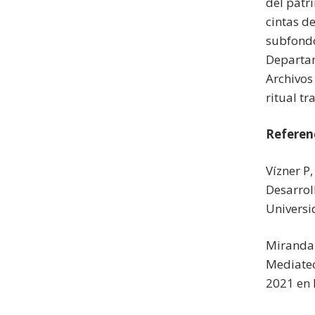
del patr
cintas d
subfondo
Departam
Archivos
ritual t
Referen
Vízner P
Desarrol
Universi
Miranda 
Mediatec
2021 en 