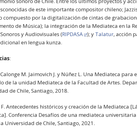
imonio sonoro de Chile. Entre los últimos proyectos y ac
esconocidas de este importante compositor chileno; Jazzi
 compuesto por la digitalización de cintas de grabacione
ento de Música); la integración de la Mediateca en la R
 Sonoros y Audiovisuales (
RIPDASA
); y
Talatur
, acción 
radicional en lengua kunza.
cias
:
, Calonge M. Jaimovich J. y Núñez L. Una Mediateca para 
lo de la unidad Mediateca de la Facultad de Artes. Depa
dad de Chile, Santiago, 2018.
F. Antecedentes históricos y creación de la Mediateca [Lá
a]. Conferencia Desafíos de una mediateca universitaria p
la Universidad de Chile, Santiago, 2021.