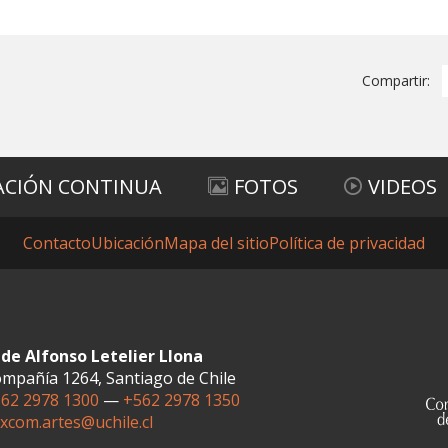
Compartir:
ACIÓN CONTINUA
FOTOS
VIDEOS
Contacto
Ubicación
Mapa del sitio
Política de privacidad
de Alfonso Letelier Llona
mpañía 1264, Santiago de Chile
62 2978 1300
—
+562 2978 1350
xcom.artes@uchile.cl