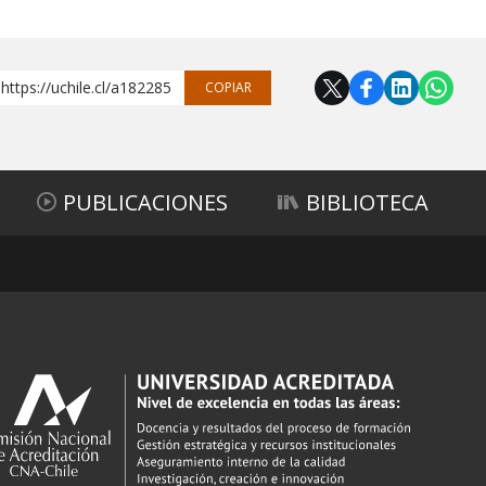
https://uchile.cl/a182285
COPIAR
PUBLICACIONES
BIBLIOTECA