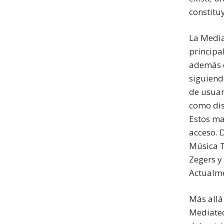
constitu
La Media
principa
además d
siguiend
de usuar
como dis
Estos ma
acceso. 
Música T
Zegers y
Actualme
Más allá
Mediatec