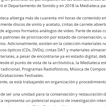
yó el Departamento de Sonido y en 2018 la Mediateca p
teca alberga más de cuarenta mil horas de contenido en
lmente discos de vinilo y acetato, cintas de carrete abier
e algunos formatos análogos de video. Parte de estas co
o patrones de priorización por estado de conservación, u
ios. Adicionalmente, existen en la colección materiales n
cos ópticos (CDs, DVDs), cintas DAT y materiales almace
teriales, a pesar de encontrarse ya en estado digital, d
Desde el punto de vista de la archivística, la Mediateca e
radicional, Programas Radiofónicos, Música de Composit
 Grabaciones Festivales.
nte, se está trabajando en organización y procedimientos
 de ser una unidad para la conservación y restauración d
a representa un potencial espacio de investigación interd