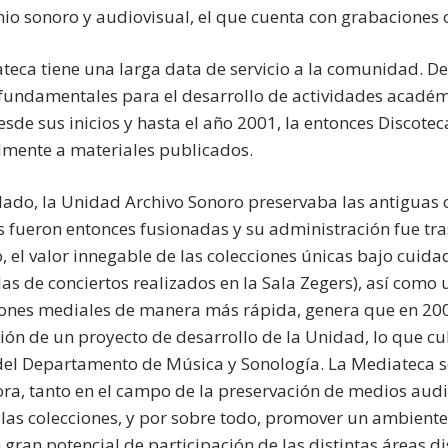
io sonoro y audiovisual, el que cuenta con grabaciones or
teca tiene una larga data de servicio a la comunidad. D
fundamentales para el desarrollo de actividades académi
Desde sus inicios y hasta el año 2001, la entonces Discote
lmente a materiales publicados.
 lado, la Unidad Archivo Sonoro preservaba las antiguas 
 fueron entonces fusionadas y su administración fue trasl
 el valor innegable de las colecciones únicas bajo cuid
as de conciertos realizados en la Sala Zegers), así como 
iones mediales de manera más rápida, genera que en 200
ión de un proyecto de desarrollo de la Unidad, lo que cu
del Departamento de Música y Sonología. La Mediateca s
ra, tanto en el campo de la preservación de medios audi
 las colecciones, y por sobre todo, promover un ambient
 gran potencial de participación de las distintas áreas d