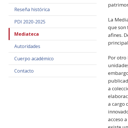
patrimon
Reseña histórica
La Media
PDI 2020-2025
que son 
Mediateca
afines. 
principa
Autoridades
Por otro
Cuerpo académico
unidades
Contacto
embargo,
publicad
a colecc
elaborac
a cargo 
innovado
acceso a
existe un