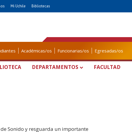
sos
Mi Uchile
Bibliotecas
udiantes
Académicas/os
Funcionarias/os
Egresadas/os
LIOTECA
DEPARTAMENTOS
FACULTAD
 de Sonido y resguarda un importante