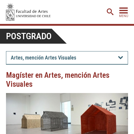
MENÚ
PORTADA
POSTGRADO
ADMISIÓN
ETAPA BÁSICA
Artes, mención Artes Visuales
CARRERAS
Magíster en Artes, mención Artes
POSTGRADO
Visuales
EXTENSIÓN
CREACIÓN
E INVESTIGACIÓN
BIBLIOTECA
DEPARTAMENTOS