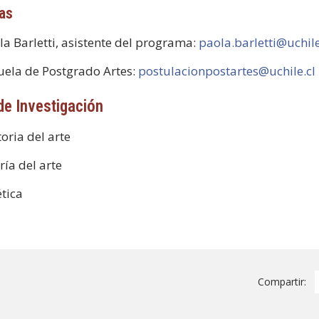
as
la Barletti, asistente del programa:
paola.barletti@uchile
uela de Postgrado Artes:
postulacionpostartes@uchile.cl
de Investigación
toria del arte
ría del arte
ética
Compartir: