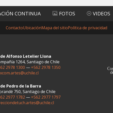
ACIÓN CONTINUA
FOTOS
VIDEOS
Contacto
Ubicación
Mapa del sitio
Política de privacidad
de Alfonso Letelier Llona
mpañía 1264, Santiago de Chile
62 2978 1300
—
+562 2978 1350
xcom.artes@uchile.cl
de Pedro de la Barra
randé 750, Santiago de Chile
62 2977 1782
—
+562 2977 1797
recciondetuch.artes@uchile.cl