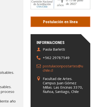
Postulación en línea
INFORMACIONES
Paola Barletti
+562 29787549
postulacionpostartes@u
chile.cl
lsables.
Facultad de Artes.
Campus Juan Gómez
sables.
Millas. Las Encinas 3370,
el proceso
Ñuñoa, Santiago, Chile
diente año