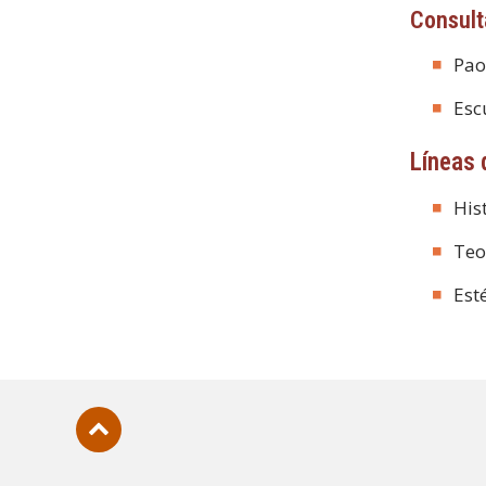
Consult
Pao
Esc
Líneas 
His
Teo
Est
Subir