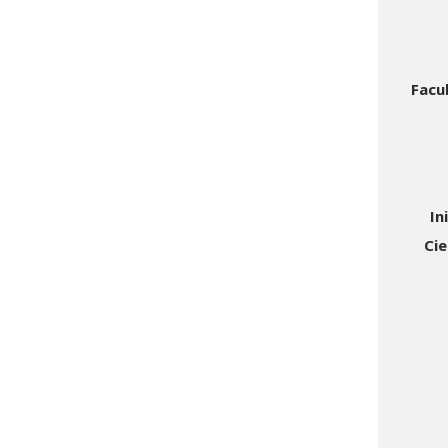
Facu
In
Cie