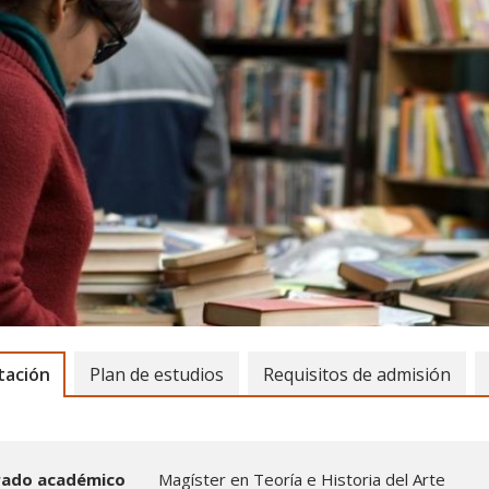
 Teoría e Historia del Arte
tación
Plan de estudios
Requisitos de admisión
rado académico
Magíster en Teoría e Historia del Arte