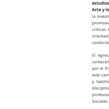
estudios
Arte y l
la inves
promueve
críticas.
orientad
condici
El egre
contarán
por el P
este cam
y habili
discipli
profesi
Sociales