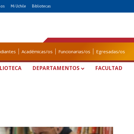
sos
Mi Uchile
Bibliotecas
udiantes
Académicas/os
Funcionarias/os
Egresadas/os
LIOTECA
DEPARTAMENTOS
FACULTAD