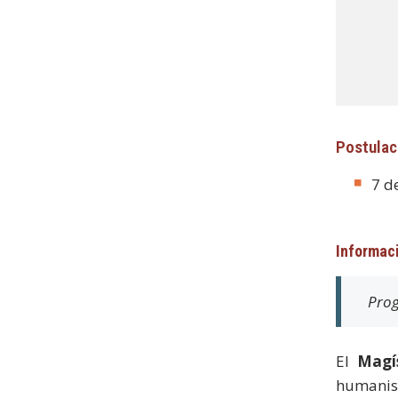
Postulac
7 d
Informac
Prog
El
Magí
humanis