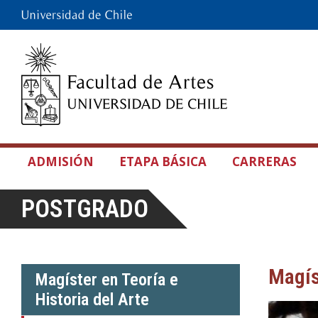
ADMISIÓN
ETAPA BÁSICA
CARRERAS
POSTGRADO
Magís
Magíster en Teoría e
Historia del Arte