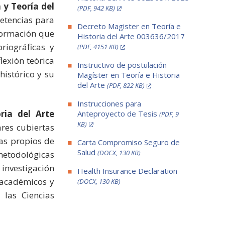
a y Teoría del
(PDF, 942 KB)
petencias para
Decreto Magister en Teoría e
 formación que
Historia del Arte 003636/2017
riográficas y
(PDF, 4151 KB)
lexión teórica
Instructivo de postulación
histórico y su
Magíster en Teoría e Historia
del Arte
(PDF, 822 KB)
Instrucciones para
ria del Arte
Anteproyecto de Tesis
(PDF, 9
KB)
ares cubiertas
as propios de
Carta Compromiso Seguro de
Salud
(DOCX, 130 KB)
metodológicas
investigación
Health Insurance Declaration
o académicos y
(DOCX, 130 KB)
 las Ciencias