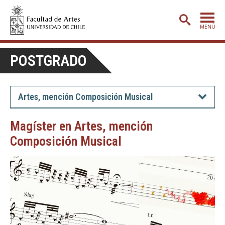
MENÚ
PORTADA
POSTGRADO
ADMISIÓN
ETAPA BÁSICA
Artes, mención Composición Musical
CARRERAS
Magíster en Artes, mención
POSTGRADO
Composición Musical
EXTENSIÓN
CREACIÓN
E INVESTIGACIÓN
BIBLIOTECA
DEPARTAMENTOS