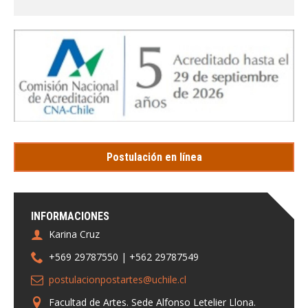
Postulación en línea
INFORMACIONES
Karina Cruz
+569 29787550 | +562 29787549
postulacionpostartes@uchile.cl
Facultad de Artes. Sede Alfonso Letelier Llona.