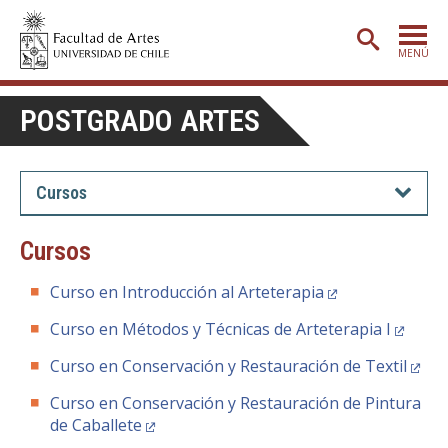
MENÚ
PORTADA
POSTGRADO ARTES
ADMISIÓN
ETAPA BÁSICA
Cursos
CARRERAS
Cursos
POSTGRADO
Curso en Introducción al Arteterapia
EXTENSIÓN
Curso en Métodos y Técnicas de Arteterapia I
CREACIÓN
E INVESTIGACIÓN
Curso en Conservación y Restauración de Textil
BIBLIOTECA
Curso en Conservación y Restauración de Pintura
DEPARTAMENTOS
de Caballete