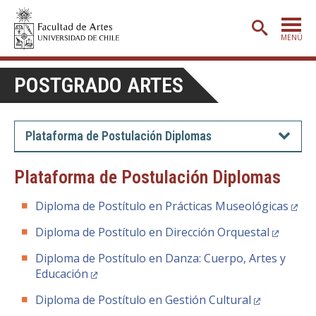
MENÚ
PORTADA
POSTGRADO ARTES
ADMISIÓN
ETAPA BÁSICA
Plataforma de Postulación Diplomas
CARRERAS
Plataforma de Postulación Diplomas
POSTGRADO
Diploma de Postítulo en Prácticas Museológicas
EXTENSIÓN
Diploma de Postítulo en Dirección Orquestal
CREACIÓN
E INVESTIGACIÓN
Diploma de Postítulo en Danza: Cuerpo, Artes y
BIBLIOTECA
Educación
DEPARTAMENTOS
Diploma de Postítulo en Gestión Cultural