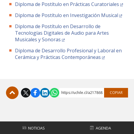
FACULTAD
Diploma de Postítulo en Prácticas Curatoriales
Diploma de Postítulo en Investigación Musical
Estudiantes
Funcionarias/os
Diploma de Postítulo en Desarrollo de
Académicas/os
Egresadas/os
Tecnologías Digitales de Audio para Artes
Musicales y Sonoras
Diploma de Desarrollo Profesional y Laboral en
Cerámica y Prácticas Contemporáneas
https://uchile.cl/a217868
COPIAR
Subir
NOTICIAS
AGENDA