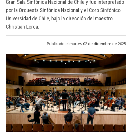
Gran Sala Sinfónica Nacional de Chile y fue interpretado
FACULTAD
por la Orquesta Sinfónica Nacional y el Coro Sinfónico
Estudiantes
Funcionarias/os
Universidad de Chile, bajo la dirección del maestro
Christian Lorca.
Académicas/os
Egresadas/os
Publicado el martes 02 de diciembre de 2025
Vista general del proceso de registro, que reunió a la Orquesta
Sinfónica Nacional y al Coro Sinfónico Universidad de Chile.