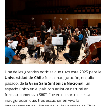
La sesión de grabación reunió a 75 músicos de la Orquesta Sinfónica
Nacional de Chile, en la primera producción orquestal registrada en la
Gran Sala Sinfónica Nacional.
Una de las grandes noticias que tuvo este 2025 para la
Universidad de Chile
fue la inauguración, en julio
pasado, de la
Gran Sala Sinfónica Nacional
, un
espacio único en el país con acústica natural en
formato inmersivo 360°. Fue en el marco de esta
inauguración que, tras escuchar en vivo la
interpretación del Himno de la Universidad de Chile,