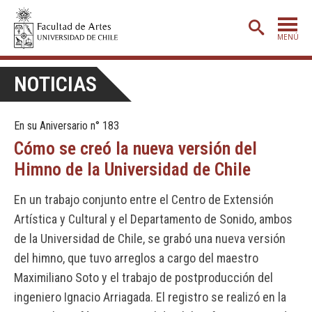
MENÚ
PORTADA
NOTICIAS
ADMISIÓN
En su Aniversario n° 183
ETAPA BÁSICA
Cómo se creó la nueva versión del
CARRERAS
Himno de la Universidad de Chile
POSTGRADO
En un trabajo conjunto entre el Centro de Extensión
EXTENSIÓN
Artística y Cultural y el Departamento de Sonido, ambos
CREACIÓN
E INVESTIGACIÓN
de la Universidad de Chile, se grabó una nueva versión
del himno, que tuvo arreglos a cargo del maestro
BIBLIOTECA
Maximiliano Soto y el trabajo de postproducción del
DEPARTAMENTOS
ingeniero Ignacio Arriagada. El registro se realizó en la