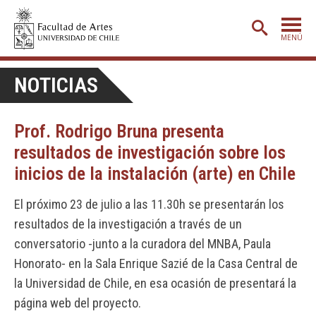
MENÚ
PORTADA
NOTICIAS
ADMISIÓN
Prof. Rodrigo Bruna presenta
ETAPA BÁSICA
resultados de investigación sobre los
CARRERAS
inicios de la instalación (arte) en Chile
POSTGRADO
El próximo 23 de julio a las 11.30h se presentarán los
EXTENSIÓN
resultados de la investigación a través de un
CREACIÓN
E INVESTIGACIÓN
conversatorio -junto a la curadora del MNBA, Paula
Honorato- en la Sala Enrique Sazié de la Casa Central de
BIBLIOTECA
la Universidad de Chile, en esa ocasión de presentará la
DEPARTAMENTOS
página web del proyecto.