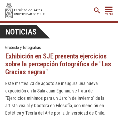
MENÚ
PORTADA
NOTICIAS
ADMISIÓN
Grabado y fotografías:
ETAPA BÁSICA
Exhibición en SJE presenta ejercicios
CARRERAS
sobre la percepción fotográfica de "Las
POSTGRADO
Gracias negras"
EXTENSIÓN
Este martes 23 de agosto se inaugura una nueva
CREACIÓN
E INVESTIGACIÓN
exposición en la Sala Juan Egenau, se trata de
“Ejercicios mínimos para un Jardín de invierno” de la
BIBLIOTECA
artista visual y Doctora en Filosofía, con mención en
DEPARTAMENTOS
Estética y Teoría del Arte por la Universidad de Chile,