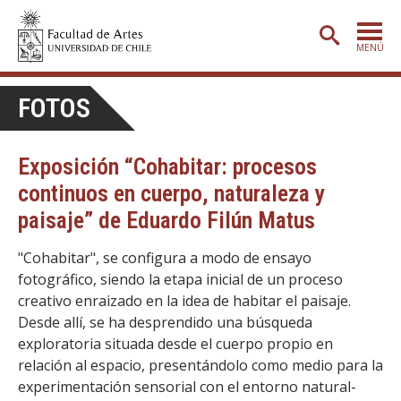
MENÚ
PORTADA
FOTOS
ADMISIÓN
Exposición “Cohabitar: procesos
ETAPA BÁSICA
continuos en cuerpo, naturaleza y
CARRERAS
paisaje” de Eduardo Filún Matus
POSTGRADO
"Cohabitar", se configura a modo de ensayo
EXTENSIÓN
fotográfico, siendo la etapa inicial de un proceso
creativo enraizado en la idea de habitar el paisaje.
CREACIÓN
E INVESTIGACIÓN
Desde allí, se ha desprendido una búsqueda
BIBLIOTECA
exploratoria situada desde el cuerpo propio en
relación al espacio, presentándolo como medio para la
DEPARTAMENTOS
experimentación sensorial con el entorno natural-