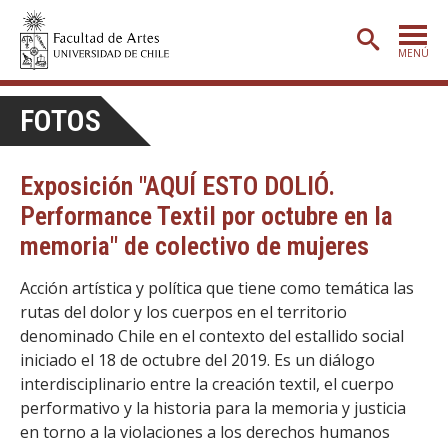
MENÚ
PORTADA
FOTOS
ADMISIÓN
Exposición "AQUÍ ESTO DOLIÓ.
ETAPA BÁSICA
Performance Textil por octubre en la
CARRERAS
memoria" de colectivo de mujeres
POSTGRADO
Acción artística y política que tiene como temática las
EXTENSIÓN
rutas del dolor y los cuerpos en el territorio
denominado Chile en el contexto del estallido social
CREACIÓN
E INVESTIGACIÓN
iniciado el 18 de octubre del 2019. Es un diálogo
BIBLIOTECA
interdisciplinario entre la creación textil, el cuerpo
performativo y la historia para la memoria y justicia
DEPARTAMENTOS
en torno a la violaciones a los derechos humanos