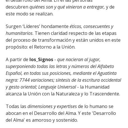
el desarrollo del Alma. En él las personas
FACULTAD
descubren
quiénes son y qué vinieron a entregar,
y de
este modo se realizan.
Estudiantes
Funcionarias/os
Surgen ‘Líderes’ hondamente
éticos, consecuentes y
Académicas/os
Egresadas/os
humanitarios
. Tienen claridad respecto de las etapas
del proceso de transformación y están unidos en este
propósito: el Retorno a la Unión.
A partir de
los_Signos
-
que nacieran al jugar,
superponiendo todas las letras y números del Alfabeto
Español, en todas sus posiciones, mediante el Aguatinta
negra: 7744 variaciones; síntesis de la escritura occidental
y gesto oriental; Lenguaje Universal
- la Humanidad
alcanza la Unión con la Naturaleza y lo Trascendente.
Todas las
dimensiones y expertises
de lo humano se
abocan en el Desarrollo del Alma. Y este 'Desarrollo
del Alma' es amoroso y sostenido.