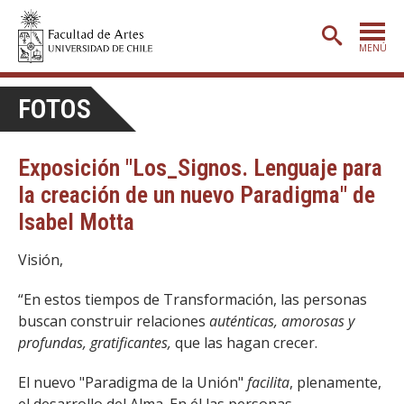
MENÚ
PORTADA
FOTOS
ADMISIÓN
Exposición "Los_Signos. Lenguaje para
ETAPA BÁSICA
la creación de un nuevo Paradigma" de
CARRERAS
Isabel Motta
POSTGRADO
Visión,
EXTENSIÓN
“En estos tiempos de Transformación, las personas
CREACIÓN
E INVESTIGACIÓN
buscan construir relaciones
auténticas, amorosas y
profundas, gratificantes,
BIBLIOTECA
que las hagan crecer.
DEPARTAMENTOS
El nuevo "Paradigma de la Unión"
facilita
, plenamente,