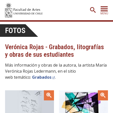
MENÚ
PORTADA
FOTOS
ADMISIÓN
Verónica Rojas - Grabados, litografías
ETAPA BÁSICA
y obras de sus estudiantes
CARRERAS
Más información y obras de la autora, la artista María
POSTGRADO
Verónica Rojas Ledermann, en el sitio
EXTENSIÓN
web temático:
Grabados
.
CREACIÓN
E INVESTIGACIÓN
Zoom
Zoom
BIBLIOTECA
DEPARTAMENTOS