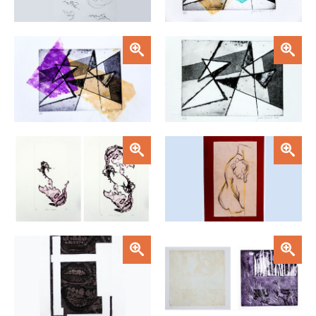
FACULTAD
Estudiantes
Funcionarias/os
Zoom
Zoom
Académicas/os
Egresadas/os
Zoom
Zoom
Zoom
Zoom