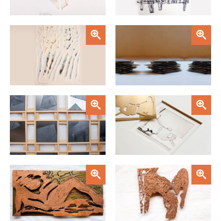
FACULTAD
Estudiantes
Funcionarias/os
Zoom
Zoom
Académicas/os
Egresadas/os
Zoom
Zoom
Zoom
Zoom