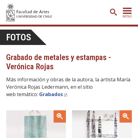
MENÚ
PORTADA
FOTOS
ADMISIÓN
Grabado de metales y estampas -
ETAPA BÁSICA
Verónica Rojas
CARRERAS
Más información y obras de la autora, la artista María
POSTGRADO
Verónica Rojas Ledermann, en el sitio
EXTENSIÓN
web temático:
Grabados
.
CREACIÓN
E INVESTIGACIÓN
Zoom
Zoom
BIBLIOTECA
DEPARTAMENTOS