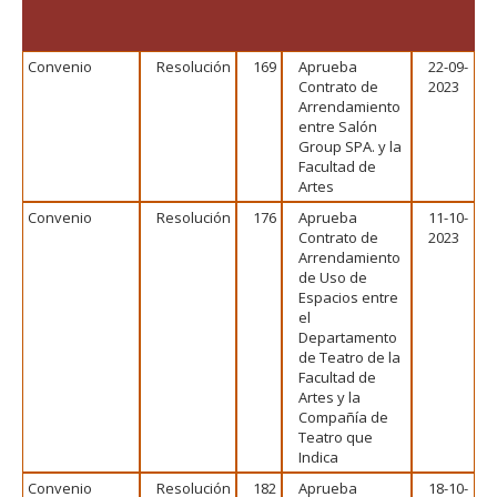
FACULTAD
Estudiantes
Funcionarias/os
Convenio
Resolución
169
Aprueba
22-09-
Contrato de
2023
Académicas/os
Egresadas/os
Arrendamiento
entre Salón
Group SPA. y la
Facultad de
Artes
Convenio
Resolución
176
Aprueba
11-10-
Contrato de
2023
Arrendamiento
de Uso de
Espacios entre
el
Departamento
de Teatro de la
Facultad de
Artes y la
Compañía de
Teatro que
Indica
Convenio
Resolución
182
Aprueba
18-10-