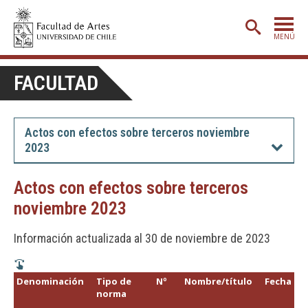
MENÚ
PORTADA
FACULTAD
ADMISIÓN
ETAPA BÁSICA
Actos con efectos sobre terceros noviembre
2023
CARRERAS
POSTGRADO
Actos con efectos sobre terceros
noviembre 2023
EXTENSIÓN
CREACIÓN
E INVESTIGACIÓN
Información actualizada al 30 de noviembre de 2023
BIBLIOTECA
Denominación
Tipo de
Nº
Nombre/título
Fecha
DEPARTAMENTOS
norma