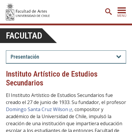
MENÚ
PORTADA
FACULTAD
ADMISIÓN
ETAPA BÁSICA
Presentación
CARRERAS
Instituto Artístico de Estudios
POSTGRADO
Secundarios
EXTENSIÓN
El Instituto Artístico de Estudios Secundarios fue
CREACIÓN
E INVESTIGACIÓN
creado el 27 de junio de 1933. Su fundador, el profesor
Domingo Santa Cruz Wilson
, compositor y
BIBLIOTECA
académico de la Universidad de Chile, impulsó la
creación de una institución que impartiera educación
DEPARTAMENTOS
escolar a los estudiantes de la entonces Facultad de