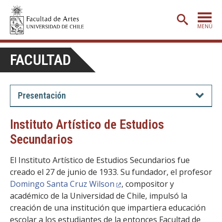
MENÚ
PORTADA
FACULTAD
ADMISIÓN
ETAPA BÁSICA
Presentación
CARRERAS
Instituto Artístico de Estudios
POSTGRADO
Secundarios
EXTENSIÓN
El Instituto Artístico de Estudios Secundarios fue
CREACIÓN
E INVESTIGACIÓN
creado el 27 de junio de 1933. Su fundador, el profesor
Domingo Santa Cruz Wilson
, compositor y
BIBLIOTECA
académico de la Universidad de Chile, impulsó la
creación de una institución que impartiera educación
DEPARTAMENTOS
escolar a los estudiantes de la entonces Facultad de