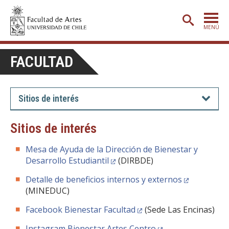
MENÚ
PORTADA
FACULTAD
ADMISIÓN
ETAPA BÁSICA
Sitios de interés
CARRERAS
Sitios de interés
POSTGRADO
Mesa de Ayuda de la Dirección de Bienestar y
EXTENSIÓN
Desarrollo Estudiantil
(DIRBDE)
CREACIÓN
E INVESTIGACIÓN
Detalle de beneficios internos y externos
(MINEDUC)
BIBLIOTECA
Facebook Bienestar Facultad
(Sede Las Encinas)
DEPARTAMENTOS
Instagram Bienestar Artes Centro