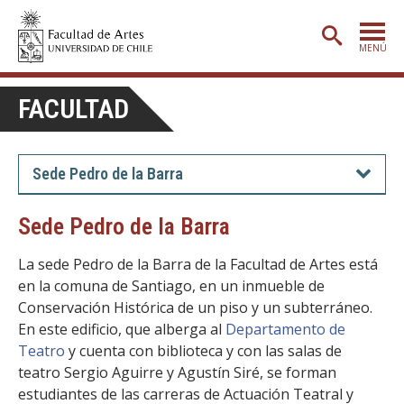
MENÚ
PORTADA
FACULTAD
ADMISIÓN
ETAPA BÁSICA
Sede Pedro de la Barra
CARRERAS
Sede Pedro de la Barra
POSTGRADO
La sede Pedro de la Barra de la Facultad de Artes está
EXTENSIÓN
en la comuna de Santiago, en un inmueble de
Conservación Histórica de un piso y un subterráneo.
CREACIÓN
E INVESTIGACIÓN
En este edificio, que alberga al
Departamento de
BIBLIOTECA
Teatro
y cuenta con biblioteca y con las salas de
teatro Sergio Aguirre y Agustín Siré, se forman
DEPARTAMENTOS
estudiantes de las carreras de Actuación Teatral y