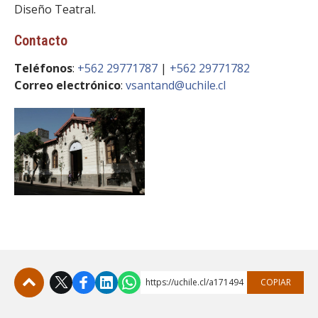
FACULTAD
Diseño Teatral.
Contacto
Estudiantes
Funcionarias/os
Teléfonos
Académicas/os
:
+562 29771787
|
+562 29771782
Egresadas/os
Correo electrónico
:
vsantand@uchile.cl
https://uchile.cl/a171494
COPIAR
Subir