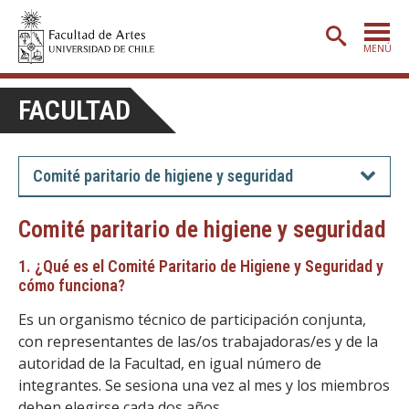
MENÚ
PORTADA
FACULTAD
ADMISIÓN
ETAPA BÁSICA
Comité paritario de higiene y seguridad
CARRERAS
Comité paritario de higiene y seguridad
POSTGRADO
1. ¿Qué es el Comité Paritario de Higiene y Seguridad y
EXTENSIÓN
cómo funciona?
CREACIÓN
E INVESTIGACIÓN
Es un organismo técnico de participación conjunta,
con representantes de las/os trabajadoras/es y de la
BIBLIOTECA
autoridad de la Facultad, en igual número de
DEPARTAMENTOS
integrantes. Se sesiona una vez al mes y los miembros
deben elegirse cada dos años.