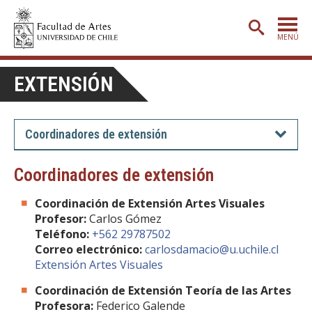
MENÚ
PORTADA
EXTENSIÓN
ADMISIÓN
ETAPA BÁSICA
Coordinadores de extensión
CARRERAS
Coordinadores de extensión
POSTGRADO
Coordinación de Extensión Artes Visuales
EXTENSIÓN
Profesor:
Carlos Gómez
Teléfono:
+562 29787502
CREACIÓN
E INVESTIGACIÓN
Correo electrónico:
carlosdamacio@u.uchile.cl
Extensión Artes Visuales
BIBLIOTECA
Coordinación de Extensión Teoría de las Artes
DEPARTAMENTOS
Profesora
:
Federico Galende