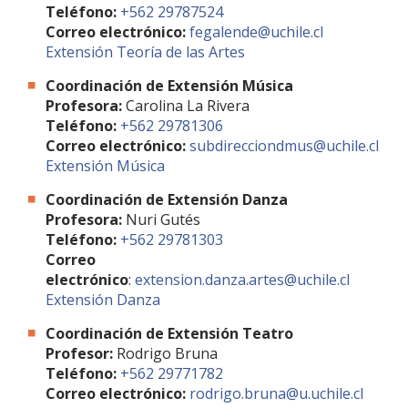
FACULTAD
Teléfono:
+562 29787524
Correo electrónico:
fegalende@uchile.cl
Extensión Teoría de las Artes
Estudiantes
Funcionarias/os
Coordinación de Extensión Música
Académicas/os
Egresadas/os
Profesora:
Carolina La Rivera
Teléfono:
+562 29781306
Correo electrónico
:
subdirecciondmus@uchile.cl
Extensión Música
Coordinación de Extensión Danza
Profesora:
Nuri Gutés
Teléfono:
+562 29781303
Correo
electrónico
:
extension.danza.artes@uchile.cl
Extensión Danza
Coordinación de Extensión Teatro
Profesor:
Rodrigo Bruna
Teléfono:
+562 29771782
Correo electrónico:
rodrigo.bruna@u.uchile.cl