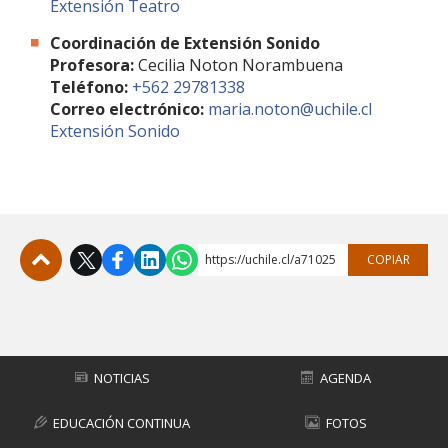
Extensión Teatro
Coordinación de Extensión Sonido
Profesora
:
Cecilia Noton Norambuena
Teléfono:
+562 29781338
Correo electrónico
:
maria.noton@uchile.cl
Extensión Sonido
https://uchile.cl/a71025
COPIAR
Subir
NOTICIAS
AGENDA
EDUCACIÓN CONTINUA
FOTOS