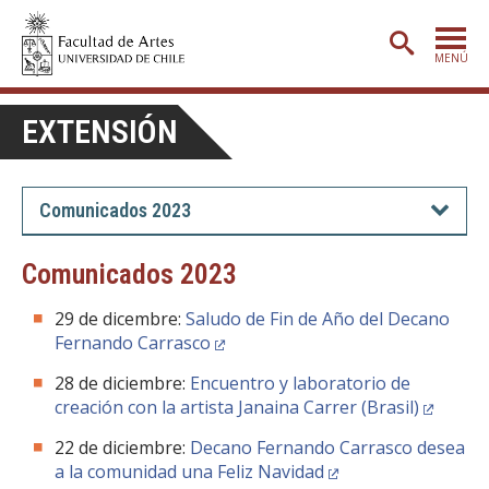
MENÚ
PORTADA
EXTENSIÓN
ADMISIÓN
ETAPA BÁSICA
Comunicados 2023
CARRERAS
Comunicados 2023
POSTGRADO
29 de dicembre:
Saludo de Fin de Año del Decano
EXTENSIÓN
Fernando Carrasco
CREACIÓN
E INVESTIGACIÓN
28 de diciembre:
Encuentro y laboratorio de
creación con la artista Janaina Carrer (Brasil)
BIBLIOTECA
22 de diciembre:
Decano Fernando Carrasco desea
DEPARTAMENTOS
a la comunidad una Feliz Navidad