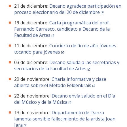
FACULTAD
21 de diciembre:
Decano agradece participación en
proceso eleccionario del 20 de diciembre
Estudiantes
Funcionarias/os
19 de diciembre:
Carta programática del prof.
Académicas/os
Egresadas/os
Fernando Carrasco, candidato a Decano de la
Facultad de Artes
11 de diciembre:
Concierto de fin de año Jóvenes
tocando para jóvenes
03 de diciembre:
Decano saluda a las secretarias y
secretarios de la Facultad de Artes
29 de noviembre:
Charla informativa y clase
abierta sobre el Método Feldenkrais
22 de noviembre:
Decano envía saludo en el Día
del Músico y de la Música
13 de noviembre:
Departamento de Danza
lamenta sensible fallecimiento de la artista Joan
Jara