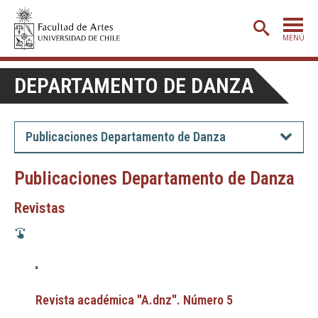
MENÚ
PORTADA
DEPARTAMENTO DE DANZA
ADMISIÓN
ETAPA BÁSICA
Publicaciones Departamento de Danza
CARRERAS
Publicaciones Departamento de Danza
POSTGRADO
Revistas
EXTENSIÓN
CREACIÓN
E INVESTIGACIÓN
BIBLIOTECA
DEPARTAMENTOS
Revista académica "A.dnz". Número 5