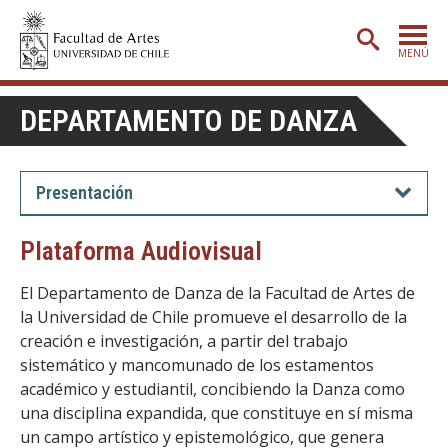
MENÚ
PORTADA
DEPARTAMENTO DE DANZA
ADMISIÓN
ETAPA BÁSICA
Presentación
CARRERAS
Plataforma Audiovisual
POSTGRADO
El Departamento de Danza de la Facultad de Artes de
EXTENSIÓN
la Universidad de Chile promueve el desarrollo de la
creación e investigación, a partir del trabajo
CREACIÓN
E INVESTIGACIÓN
sistemático y mancomunado de los estamentos
BIBLIOTECA
académico y estudiantil, concibiendo la Danza como
una disciplina expandida, que constituye en sí misma
DEPARTAMENTOS
un campo artístico y epistemológico, que genera