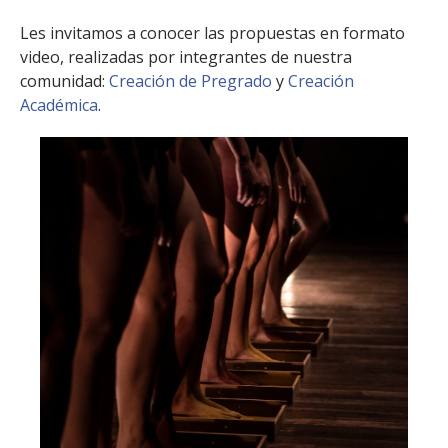
Les invitamos a conocer las propuestas en formato
video, realizadas por integrantes de nuestra
comunidad:
Creación de Pregrado
y
Creación
Académica
.