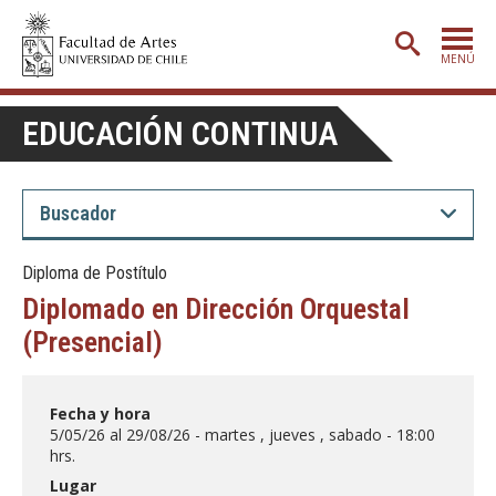
MENÚ
PORTADA
EDUCACIÓN CONTINUA
ADMISIÓN
ETAPA BÁSICA
CARRERAS
Diploma de Postítulo
POSTGRADO
Diplomado en Dirección Orquestal
EXTENSIÓN
(Presencial)
CREACIÓN
E INVESTIGACIÓN
Fecha y hora
BIBLIOTECA
5/05/26 al 29/08/26 - martes , jueves , sabado - 18:00
hrs.
DEPARTAMENTOS
Lugar