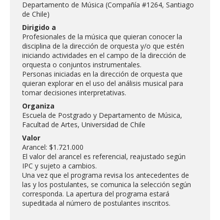
FACULTAD
Departamento de Música (Compañía #1264, Santiago
de Chile)
Dirigido a
Estudiantes
Funcionarias/os
Profesionales de la música que quieran conocer la
disciplina de la dirección de orquesta y/o que estén
Académicas/os
Egresadas/os
iniciando actividades en el campo de la dirección de
orquesta o conjuntos instrumentales.
Personas iniciadas en la dirección de orquesta que
quieran explorar en el uso del análisis musical para
tomar decisiones interpretativas.
Organiza
Escuela de Postgrado y Departamento de Música,
Facultad de Artes, Universidad de Chile
Valor
Arancel: $1.721.000
El valor del arancel es referencial, reajustado según
IPC y sujeto a cambios.
Una vez que el programa revisa los antecedentes de
las y los postulantes, se comunica la selección según
corresponda. La apertura del programa estará
supeditada al número de postulantes inscritos.