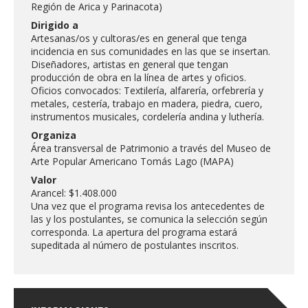
FACULTAD
Región de Arica y Parinacota)
Dirigido a
Artesanas/os y cultoras/es en general que tenga
Estudiantes
Funcionarias/os
incidencia en sus comunidades en las que se insertan.
Diseñadores, artistas en general que tengan
Académicas/os
Egresadas/os
producción de obra en la línea de artes y oficios.
Oficios convocados: Textilería, alfarería, orfebrería y
metales, cestería, trabajo en madera, piedra, cuero,
instrumentos musicales, cordelería andina y luthería.
Organiza
Área transversal de Patrimonio a través del Museo de
Arte Popular Americano Tomás Lago (MAPA)
Valor
Arancel: $1.408.000
Una vez que el programa revisa los antecedentes de
las y los postulantes, se comunica la selección según
corresponda. La apertura del programa estará
supeditada al número de postulantes inscritos.