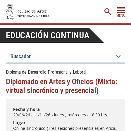
MENÚ
PORTADA
EDUCACIÓN CONTINUA
ADMISIÓN
ETAPA BÁSICA
CARRERAS
Diploma de Desarrollo Profesional y Laboral
POSTGRADO
Diplomado en Artes y Oficios (Mixto:
EXTENSIÓN
virtual sincrónico y presencial)
CREACIÓN
E INVESTIGACIÓN
Fecha y hora
BIBLIOTECA
29/06/26 al 1/11/26 - lunes , miércoles - 18:30 hrs.
DEPARTAMENTOS
Lugar
Online sincrónico (Tres sesiones presenciales en Arica,