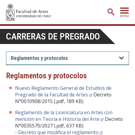
MENÚ
PORTADA
CARRERAS DE PREGRADO
ADMISIÓN
ETAPA BÁSICA
Reglamentos y protocolos
CARRERAS
Reglamentos y protocolos
POSTGRADO
Nuevo Reglamento General de Estudios de
EXTENSIÓN
Pregrado de la Facultad de Artes
Decreto
N°0010908/2015 (.pdf, 189 KB)
CREACIÓN
E INVESTIGACIÓN
Reglamento de la Licenciatura en Artes con
BIBLIOTECA
mención en Teoría e Historia del Arte
Decreto
N°0035570/2027 (.pdf, 637 KB)
DEPARTAMENTOS
-
Decreto que modifica el reglamento