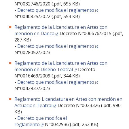
FACULTAD
N°0032746/2020 (.pdf, 695 KB)
-
Decreto que modifica el reglamento
N°0040825/2022 (.pdf, 553 KB)
Estudiantes
Funcionarias/os
Reglamento de la Licenciatura en Artes con
Académicas/os
Egresadas/os
mención en Danza
Decreto N°006676/2015 (.pdf,
287 KB)
-
Decreto que modifica el reglamento
N°0028052/2023
Reglamento de la Licenciatura en Artes con
mención en Diseño Teatral
Decreto
N°0016469/2009 (.pdf, 344 KB)
-
Decreto que modifica el reglamento
N°0042937/2023
Reglamento Licenciatura en Artes con mención en
Actuación Teatral
Decreto N°0023326 (.pdf, 990
KB)
-
Decreto que modifca el
reglamento
N°0042936 (.pdf, 252 KB)