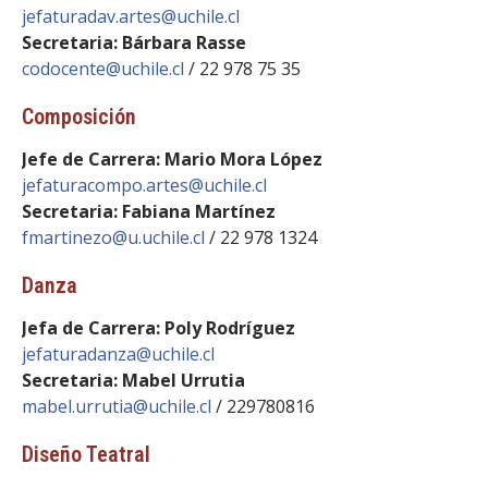
FACULTAD
jefaturadav.artes@uchile.cl
Secretaria: Bárbara Rasse
Estudiantes
Funcionarias/os
codocente@uchile.cl
/ 22 978 75 35
Académicas/os
Egresadas/os
Composición
Jefe de Carrera: Mario Mora López
jefaturacompo.artes@uchile.cl
Secretaria: Fabiana Martínez
fmartinezo@u.uchile.cl
/ 22 978 1324
Danza
Jefa de Carrera: Poly Rodríguez
jefaturadanza@uchile.cl
Secretaria: Mabel Urrutia
mabel.urrutia@uchile.cl
/ 229780816
Diseño Teatral