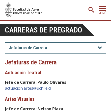
MENÚ
PORTADA
CARRERAS DE PREGRADO
ADMISIÓN
ETAPA BÁSICA
Jefaturas de Carrera
CARRERAS
Jefaturas de Carrera
POSTGRADO
Actuación Teatral
EXTENSIÓN
Jefe de Carrera: Paulo Olivares
CREACIÓN
E INVESTIGACIÓN
actuacion.artes@uchile.cl
BIBLIOTECA
Artes Visuales
DEPARTAMENTOS
Jefe de Carrera: Nelson Plaza