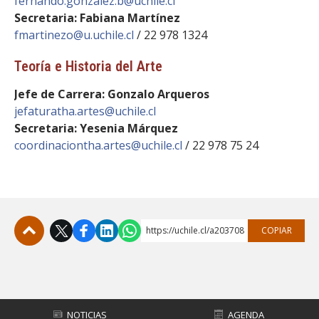
fernando.gonzalez.b@uchile.cl
Secretaria: Fabiana Martínez
fmartinezo@u.uchile.cl
/ 22 978 1324
Teoría e Historia del Arte
Jefe de Carrera: Gonzalo Arqueros
jefaturatha.artes@uchile.cl
Secretaria: Yesenia Márquez
coordinaciontha.artes@uchile.cl
/ 22 978 75 24
https://uchile.cl/a203708
COPIAR
Subir
NOTICIAS
AGENDA